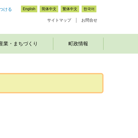
つける
English
简体中文
繁体中文
한국어
サイトマップ
お問合せ
産業・まちづくり
町政情報