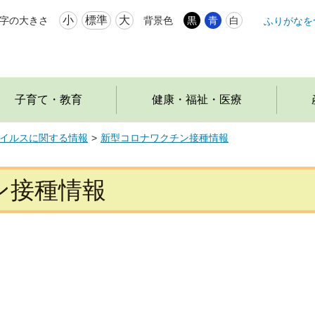
小
標準
大
字の大きさ
背景色
黒
青
白
ふりがなを
本
文
へ
移
動
子育て・教育
健康・福祉・医療
イルスに関する情報
新型コロナワクチン接種情報
ン接種情報