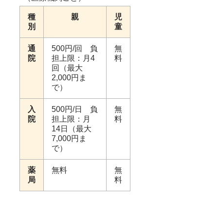
種
親
児
別
童
通
500円/回 負
無
院
担上限：月4
料
回（最大
2,000円ま
で）
入
500円/日 負
無
院
担上限：月
料
14日（最大
7,000円ま
で）
薬
無料
無
局
料