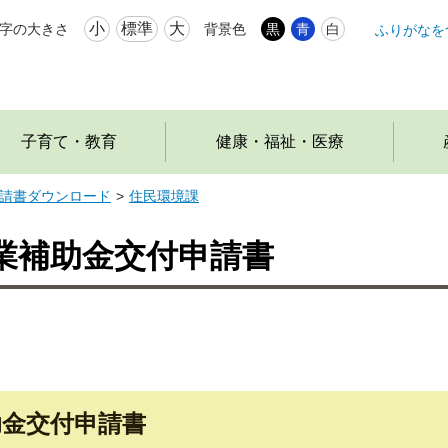
小
標準
大
字の大きさ
背景色
黒
青
白
ふりがなを
本
文
へ
移
動
子育て・教育
健康・福祉・医療
請書ダウンロード
住民環境課
業補助金交付申請書
助金交付申請書