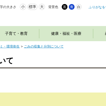
小
標準
大
字の大きさ
背景色
黒
青
白
ふりがなを
本
文
へ
移
動
子育て・教育
健康・福祉・医療
ミ・環境衛生
ごみの収集と分別について
いて