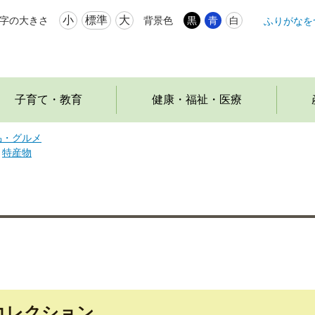
小
標準
大
字の大きさ
背景色
黒
青
白
ふりがなを
本
文
へ
移
動
子育て・教育
健康・福祉・医療
品・グルメ
特産物
コレクション