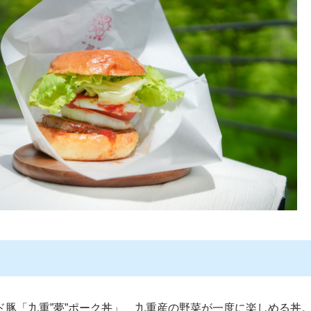
豚「九重”夢”ポーク丼」、九重産の野菜が一度に楽しめる丼。