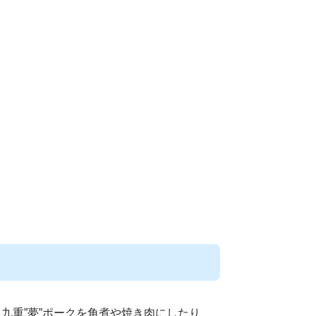
九重”夢”ポークを角煮や焼き肉にしたり