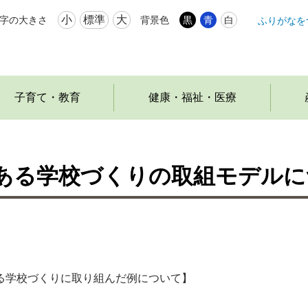
小
標準
大
字の大きさ
背景色
黒
青
白
ふりがなを
本
文
へ
移
動
子育て・教育
健康・福祉・医療
ある学校づくりの取組モデルに
る学校づくりに取り組んだ例について】