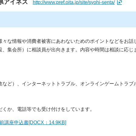
県アイネス
http://www.pref.oita.jp/site/syohi-senta/
々な情報や消費者被害にあわないためのポイントなどをお話
設、集会所）に相談員が出向きます。内容や時間は相談に応じ
故など）、インターネットトラブル、オンラインゲームトラブ
だくか、電話等でも受け付けをしています。
講座申込書[DOCX：14.9KB]