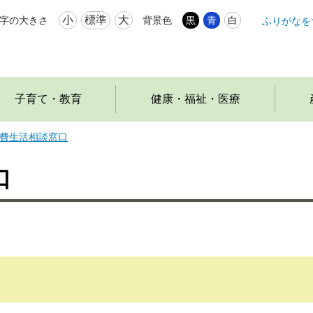
小
標準
大
字の大きさ
背景色
黒
青
白
ふりがなを
本
文
へ
移
動
子育て・教育
健康・福祉・医療
費生活相談窓口
口