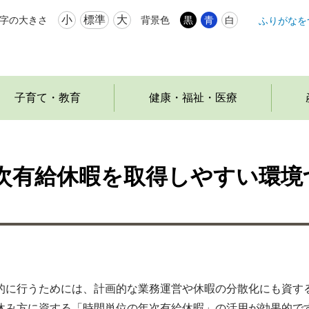
小
標準
大
字の大きさ
背景色
黒
青
白
ふりがなを
本
文
へ
移
動
子育て・教育
健康・福祉・医療
次有給休暇を取得しやすい環境
に行うためには、計画的な業務運営や休暇の分散化にも資す
休み方に資する「時間単位の年次有給休暇」の活用が効果的で