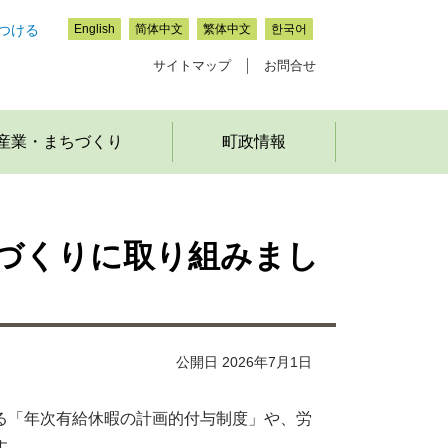
つける
English
简体中文
繁体中文
한국어
サイトマップ
お問合せ
産業・まちづくり
町政情報
づくりに取り組みまし
公開日 2026年7月1日
る「年次有給休暇の計画的付与制度」や、労
す。