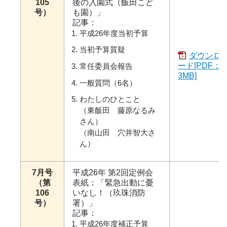
105
後の入園式（飯田こど
号）
も園）」
記事：
平成26年度当初予算
当初予算質疑
ダウンロ
ード[PDF：
常任委員会報告
3MB]
一般質問（6名）
わたしのひとこと
（東飯田 藤原なるみ
さん）
（南山田 穴井智大さ
ん）
7月号
平成26年 第2回定例会
（第
表紙：「緊急出動に憂
106
いなし！（玖珠消防
号）
署）」
記事：
平成26年度補正予算