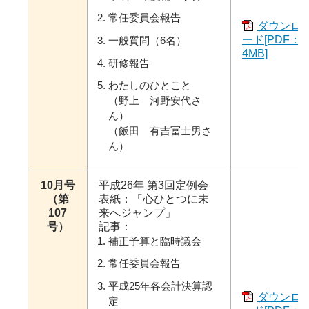
常任委員会報告
ダウンロ
ード[PDF：
一般質問（6名）
4MB]
研修報告
わたしのひとこと
（野上 河野安代さ
ん）
（飯田 有吉冨士男さ
ん）
10月号
平成26年 第3回定例会
（第
表紙：「心ひとつに未
107
来へジャンプ」
号）
記事：
補正予算と臨時議会
常任委員会報告
平成25年各会計決算認
ダウンロ
定