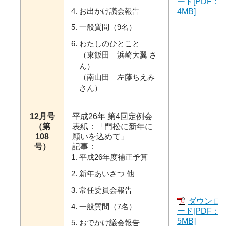
ード[PDF：
お出かけ議会報告
4MB]
一般質問（9名）
わたしのひとこと
（東飯田 浜崎大翼 さ
ん）
（南山田 左藤ちえみ
さん）
12月号
平成26年 第4回定例会
（第
表紙：「門松に新年に
108
願いを込めて」
号）
記事：
平成26年度補正予算
新年あいさつ 他
常任委員会報告
ダウンロ
一般質問（7名）
ード[PDF：
5MB]
おでかけ議会報告