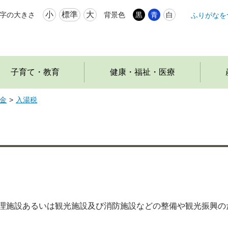
小
標準
大
字の大きさ
背景色
黒
青
白
ふりがなを
本
文
へ
移
動
子育て・教育
健康・福祉・医療
金
入湯税
管理施設あるいは観光施設及び消防施設などの整備や観光振興の