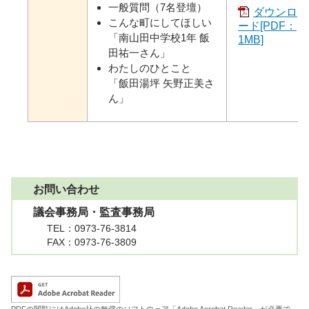
一般質問（7名登壇）
ダウンロ
こんな町にしてほしい
ード[PDF：
「南山田中学校1年 飯
1MB]
田祐一さん」
わたしのひとこと
「飯田湯坪 矢野正美さ
ん」
お問い合わせ
議会事務局・監査事務局
TEL
：0973-76-3814
FAX
：0973-76-3809
A