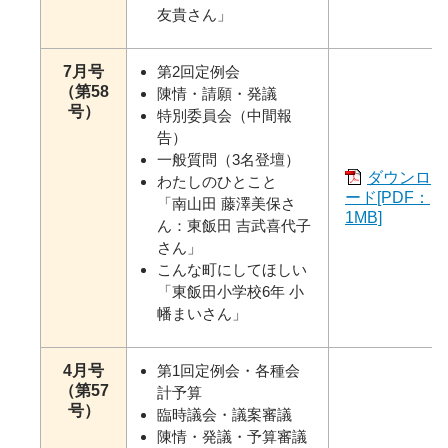
友貴さん」
7月号
第2回定例会
（第58
陳情・請願・発議
号）
特別委員会（中間報
告）
一般質問（3名登壇）
ダウンロ
わたしのひとこと
ード[PDF：
「南山田 藤澤美保さ
1MB]
ん：東飯田 吉武喜代子
さん」
こんな町にしてほしい
「東飯田小学校6年 小
幡まいさん」
4月号
第1回定例会・各種会
（第57
計予算
号）
臨時議会・議案審議
陳情・発議・予算審議