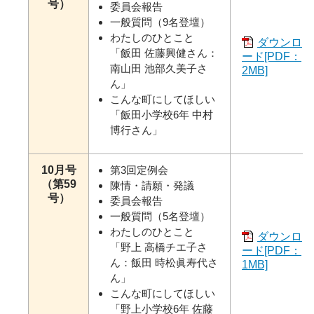
号）
委員会報告
一般質問（9名登壇）
わたしのひとこと
ダウンロ
「飯田 佐藤興健さん：
ード[PDF：
南山田 池部久美子さ
2MB]
ん」
こんな町にしてほしい
「飯田小学校6年 中村
博行さん」
10月号
第3回定例会
（第59
陳情・請願・発議
号）
委員会報告
一般質問（5名登壇）
わたしのひとこと
ダウンロ
「野上 高橋チエ子さ
ード[PDF：
ん：飯田 時松眞寿代さ
1MB]
ん」
こんな町にしてほしい
「野上小学校6年 佐藤