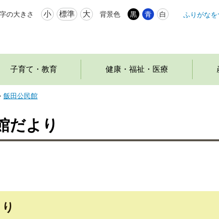
小
標準
大
字の大きさ
背景色
黒
青
白
ふりがなを
本
文
へ
移
動
子育て・教育
健康・福祉・医療
飯田公民館
館だより
より