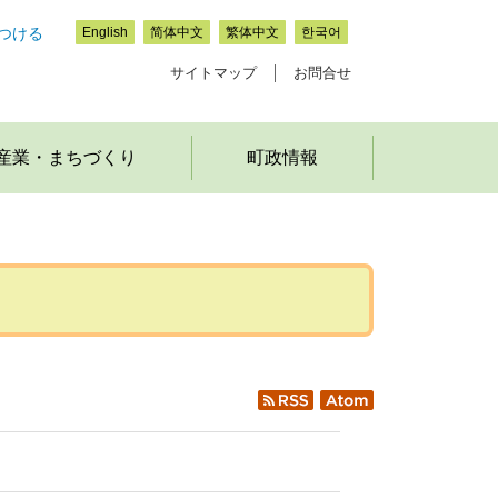
つける
English
简体中文
繁体中文
한국어
サイトマップ
お問合せ
産業・まちづくり
町政情報
RSS
Atom