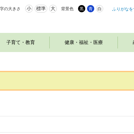
小
標準
大
字の大きさ
背景色
黒
青
白
ふりがなを
本
文
へ
移
動
子育て・教育
健康・福祉・医療